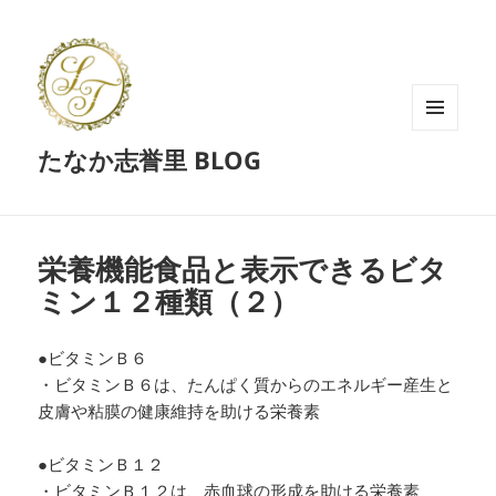
メニュ
たなか志誉里 BLOG
ーとウ
ィジェ
ット
栄養機能食品と表示できるビタ
ミン１２種類（２）
●ビタミンＢ６
・ビタミンＢ６は、たんぱく質からのエネルギー産生と
皮膚や粘膜の健康維持を助ける栄養素
●ビタミンＢ１２
・ビタミンＢ１２は、赤血球の形成を助ける栄養素