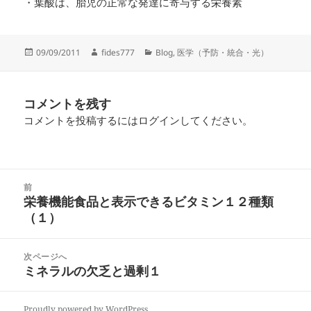
・葉酸は、胎児の正常な発達に寄与する栄養素
09/09/2011
fides777
Blog
,
医学（予防・統合・光）
コメントを残す
コメントを投稿するには
ログイン
してください。
前
栄養機能食品と表示できるビタミン１２種類
（１）
次ページへ
ミネラルの欠乏と過剰１
Proudly powered by WordPress