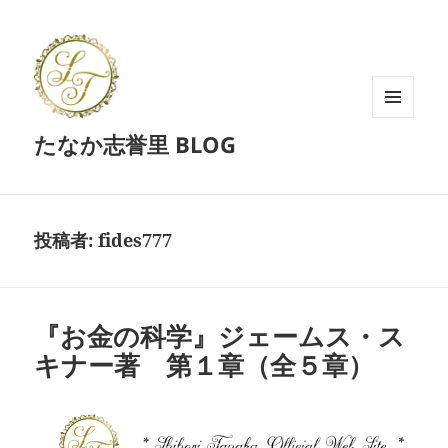
メニュ
たなか志誉里 BLOG
ーとウ
ィジェ
ット
投稿者:
fides777
『お金の科学』ジェームス・ス
キナー著 第１章（全５章）