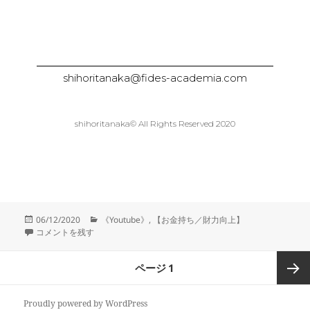
shihoritanaka@fides-academia.com
shihoritanaka© All Rights Reserved 2020
06/12/2020
《Youtube》
,
【お金持ち／財力向上】
コメントを残す
ページ
1
次ペー
Proudly powered by WordPress