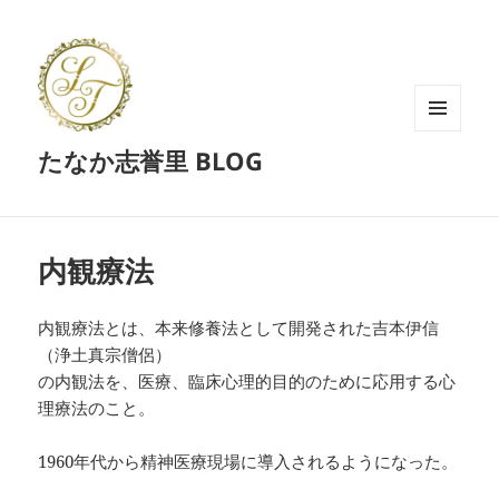
メニュ
たなか志誉里 BLOG
ーとウ
ィジェ
ット
内観療法
内観療法とは、本来修養法として開発された吉本伊信
（浄土真宗僧侶）
の内観法を、医療、臨床心理的目的のために応用する心
理療法のこと。
1960年代から精神医療現場に導入されるようになった。