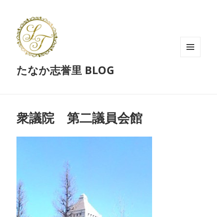
メニュ
たなか志誉里 BLOG
ーとウ
ィジェ
ット
衆議院 第二議員会館