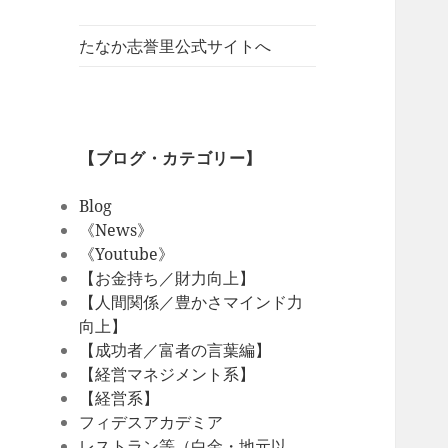
たなか志誉里公式サイトへ
【ブログ・カテゴリー】
Blog
《News》
《Youtube》
【お金持ち／財力向上】
【人間関係／豊かさマインド力
向上】
【成功者／富者の言葉編】
【経営マネジメント系】
【経営系】
フィデスアカデミア
レストラン等（白金・地元以