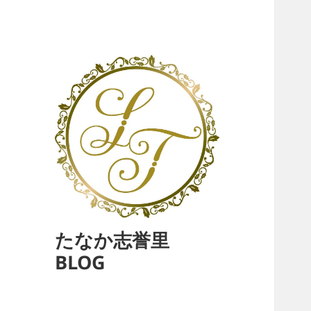
たなか志誉里
BLOG