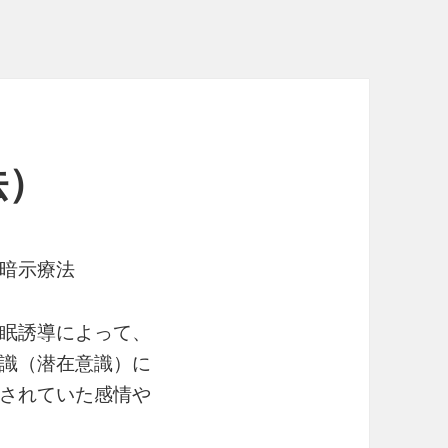
法）
暗示療法
眠誘導によって、
識（潜在意識）に
されていた感情や